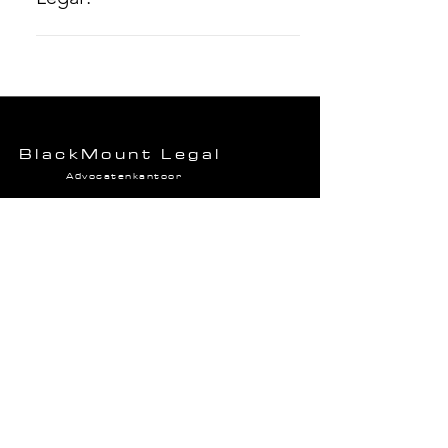
rechtbanken en gerechtshoven.
Je kunt eenvoudig een afspraak
boeken via de online kalender. Ook
is het mogelijk om telefonisch of via
het contactformulier op onze website
contact op te nemen. Wij nemen zo
BlackMount Legal
snel mogelijk contact met je op om
Advocatenkantoor
een geschikt tijdstip af te spreken.
Zin in een virtueel kopje koffie?
Boek een vrijblijvend adviesgesprek.
Gratis adviesgesprek