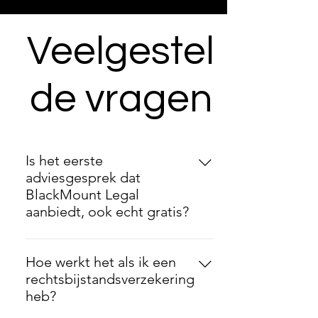
Veelgestel
de vragen
Is het eerste
adviesgesprek dat
BlackMount Legal
aanbiedt, ook echt gratis?
Ja, het eerste adviesgesprek is gratis.
Tijdens dit gesprek krijg je een eerste
Hoe werkt het als ik een
(voorlopige) inschatting van jouw
rechtsbijstandsverzekering
zaak en advies over de mogelijke
heb?
vervolgstappen. Dit gesprek duurt