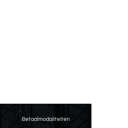
6
Archivering en sluiting dossier
Na afronding van het juridische traject
wordt het dossier gesloten en gearchiveerd.
Aansluitend ontvang je een korte vragenlijst
over jouw ervaring met de juridische
dienstverlening met het verzoek om deze in
te vullen. Jouw feedback is van groot
belang voor de verdere optimalisatie van
de juridische dienstverlening van
BlackMount Legal en helpt ons om de
kwaliteit voor toekomstige cliënten te
verbeteren.
Betaalmodaliteiten