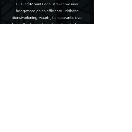
Bij BlackMount Legal streven we naar
hoogwaardige en efficiënte juridische
dienstverlening, waarbij transparantie over
advocaatkosten centraal staat. Ons doel is om
jou als cliënt vooraf volledig inzicht te geven in
de kosten van juridisch advies of
procesvertegenwoordiging, zodat je niet voor
onverwachte uitgaven komt te staan. Bij ons kun
je vertrouwen op juridische hulp met heldere
financiële afspraken.
Rechtsbijstandsverzekering​ - vergoeding
advocaatkosten via verzekeraar
Als je beschikt over een
rechtsbijstandsverzekering, vragen wij je om de
benodigde gegevens aan te leveren. Op basis
hiervan dienen wij een verzoek tot kostendekking
in bij de rechtsbijstandsverzekeraar. Zodra dit
verzoek is goedgekeurd, starten wij met de
behandeling van jouw zaak. De advocaatkosten