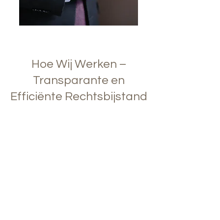
Personenschade
Hoe Wij Werken –
Transparante en
Efficiënte Rechtsbijstand
1
Meer
Gratis adviesgesprek
Boek eenvoudig een gratis en vrijblijvend
adviesgesprek met een ervaren advocaat
via onze online kalender. Na het inplannen
ontvang je automatisch een